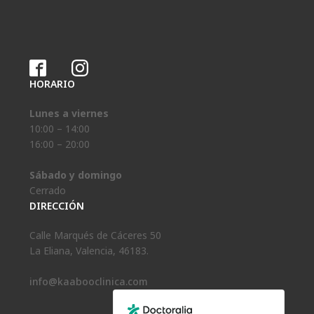
HORARIO
Lunes a viernes
10:00 – 14:00
16:00 – 20:00
Sábado y domingo
Cerrado
DIRECCIÓN
Calle Marqués de Cáceres 50
La Eliana, Valencia, 46183.
info@kaabooclinica.com