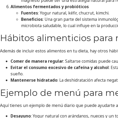
magnesio puede ser una estrategia natural para re
Alimentos fermentados y probióticos
Fuentes
: Yogur natural, kéfir, chucrut, kimchi.
Beneficios
: Una gran parte del sistema inmunológ
microbiota saludable, lo cual influye en la produc
Hábitos alimenticios para
Además de incluir estos alimentos en tu dieta, hay otros hábi
Comer de manera regular
: Saltarse comidas puede cau
Evitar el consumo excesivo de cafeína y alcohol
: Es
sueño.
Mantenerse hidratado
: La deshidratación afecta nega
Ejemplo de menú para mejo
Aquí tienes un ejemplo de menú diario que puede ayudarte a 
Desayuno
: Yogur natural con arándanos, nueces y un t