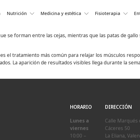
a
Nutrición
Medicina y estética
Fisioterapia
En
 que se forman entre las cejas, mientras que las patas de gall
x, es el tratamiento más común para relajar los músculos resp
os. La aparición de resultados visibles llega durante la sema
HORARIO
DIRECCIÓN
Lunes a
Calle Marqués 
viernes
Cáceres 50
10:00 –
La Eliana, Valen