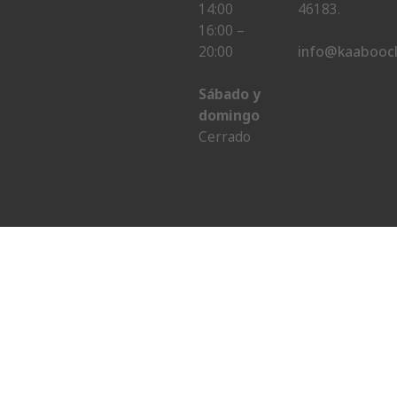
14:00
46183.
16:00 –
20:00
info@kaaboocl
Sábado y
domingo
Cerrado