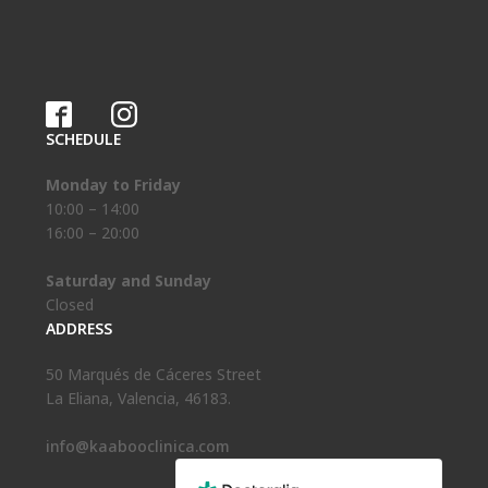
SCHEDULE
Monday to Friday
10:00 – 14:00
16:00 – 20:00
Saturday and Sunday
Closed
ADDRESS
50 Marqués de Cáceres Street
La Eliana, Valencia, 46183.
info@kaabooclinica.com